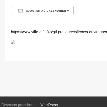
AJOUTER AU CALENDRIER
Télécharger ICS
Calendrier Goog
https://www.ville-gif.fr/48/gif-pratique/collectes-environ
Fièrement propulsé par :
WordPress