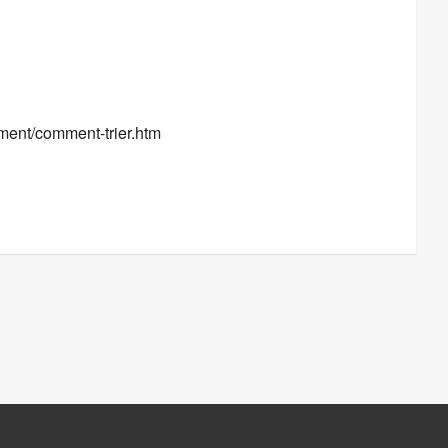
le
iCalendar
Office 365
nement/comment-trier.htm