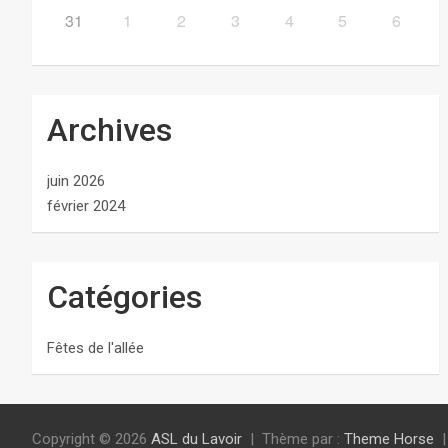
31
1
2
3
4
5
6
Archives
juin 2026
février 2024
Catégories
Fêtes de l'allée
Copyright © 2026
ASL du Lavoir
Thème par :
Theme Horse