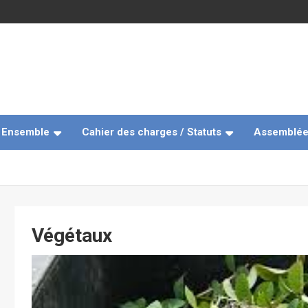
e Ensemble
Cahier des charges / Statuts
Assemblée
Végétaux