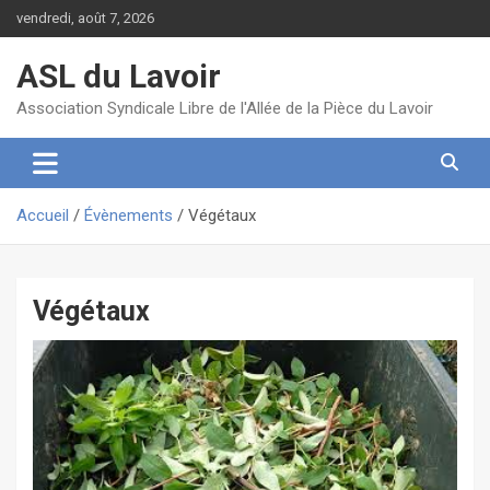
Aller
vendredi, août 7, 2026
au
contenu
ASL du Lavoir
Association Syndicale Libre de l'Allée de la Pièce du Lavoir
Accueil
Évènements
Végétaux
Végétaux