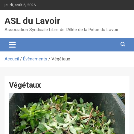
Aller
jeudi, août 6, 2026
au
contenu
ASL du Lavoir
Association Syndicale Libre de l'Allée de la Pièce du Lavoir
Accueil
Évènements
Végétaux
Végétaux