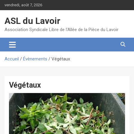
Aller
vendredi, août 7, 2026
au
contenu
ASL du Lavoir
Association Syndicale Libre de l'Allée de la Pièce du Lavoir
Accueil
Évènements
Végétaux
Végétaux