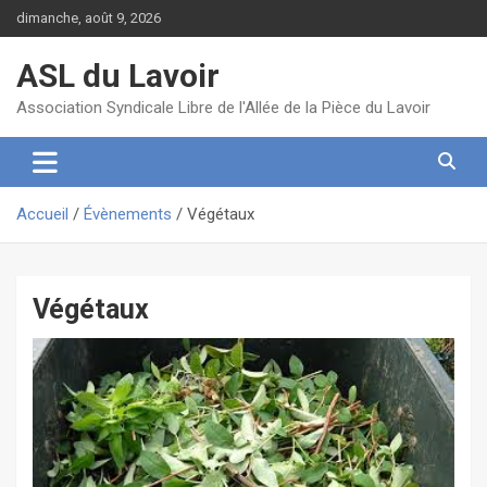
Aller
dimanche, août 9, 2026
au
contenu
ASL du Lavoir
Association Syndicale Libre de l'Allée de la Pièce du Lavoir
Accueil
Évènements
Végétaux
Végétaux