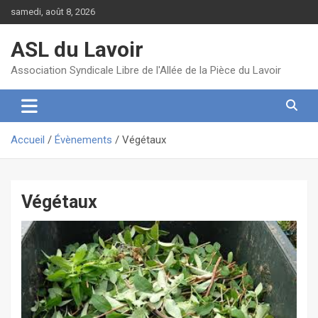
Aller
samedi, août 8, 2026
au
contenu
ASL du Lavoir
Association Syndicale Libre de l'Allée de la Pièce du Lavoir
Accueil
Évènements
Végétaux
Végétaux