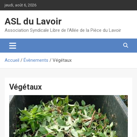
Aller
jeudi, août 6, 2026
au
contenu
ASL du Lavoir
Association Syndicale Libre de l'Allée de la Pièce du Lavoir
Accueil
Évènements
Végétaux
Végétaux