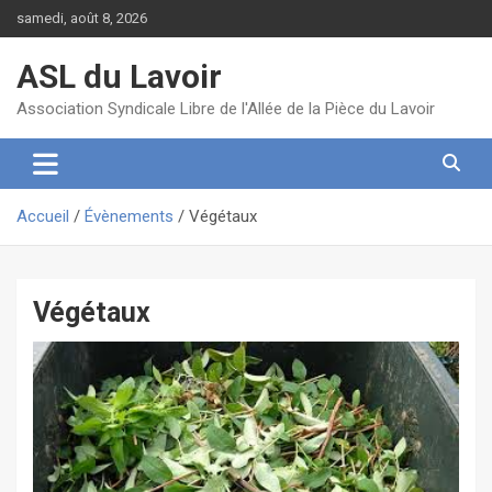
Aller
samedi, août 8, 2026
au
contenu
ASL du Lavoir
Association Syndicale Libre de l'Allée de la Pièce du Lavoir
Accueil
Évènements
Végétaux
Végétaux