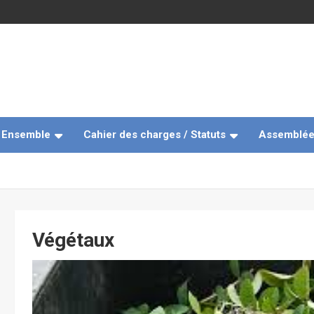
e Ensemble
Cahier des charges / Statuts
Assemblée
Végétaux