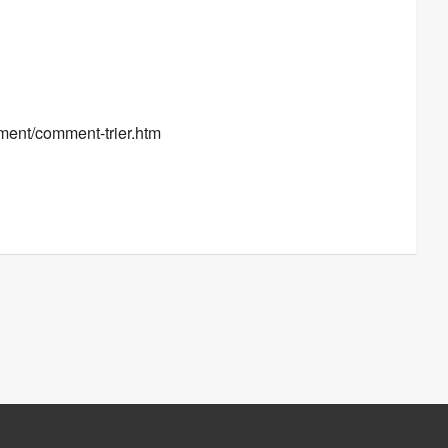
le
iCalendar
Office 365
nement/comment-trier.htm