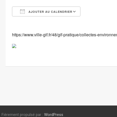
AJOUTER AU CALENDRIER
Télécharger ICS
Calendrier Goog
https://www.ville-gif.fr/48/gif-pratique/collectes-environ
Fièrement propulsé par :
WordPress