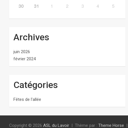
30
31
1
2
3
4
5
Archives
juin 2026
février 2024
Catégories
Fêtes de l'allée
Copyright © 2026
ASL du Lavoir
Thème par :
Theme Horse