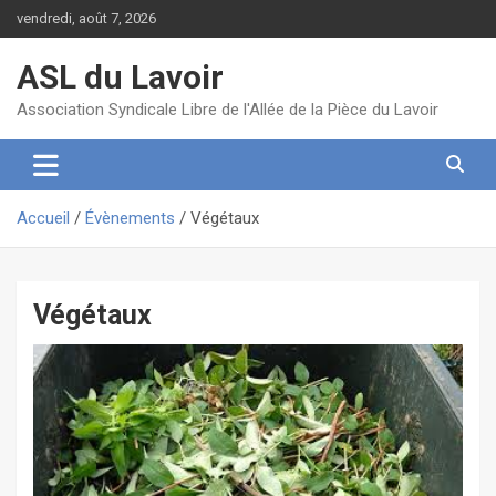
Aller
vendredi, août 7, 2026
au
contenu
ASL du Lavoir
Association Syndicale Libre de l'Allée de la Pièce du Lavoir
Accueil
Évènements
Végétaux
Végétaux