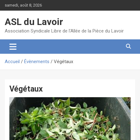
Aller
samedi, août 8, 2026
au
contenu
ASL du Lavoir
Association Syndicale Libre de l'Allée de la Pièce du Lavoir
Accueil
Évènements
Végétaux
Végétaux