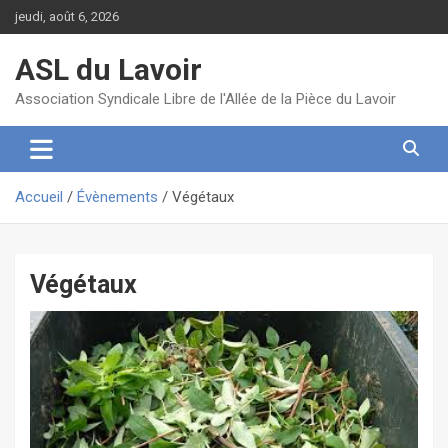
Aller
jeudi, août 6, 2026
au
contenu
ASL du Lavoir
Association Syndicale Libre de l'Allée de la Pièce du Lavoir
Accueil
Évènements
Végétaux
Végétaux