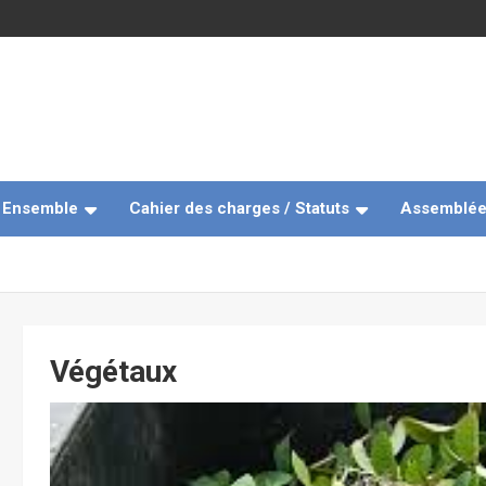
e Ensemble
Cahier des charges / Statuts
Assemblée
Végétaux