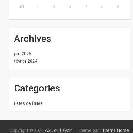
31
1
2
3
4
5
6
Archives
juin 2026
février 2024
Catégories
Fêtes de l'allée
Copyright © 2026
ASL du Lavoir
Thème par :
Theme Horse