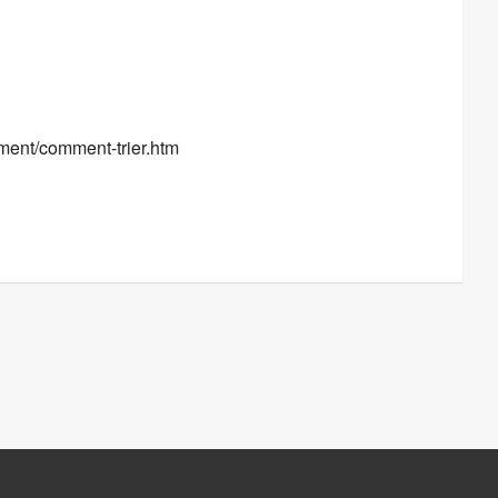
le
iCalendar
Office 365
nement/comment-trier.htm