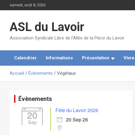
Aller
samedi, août 8, 2026
au
contenu
ASL du Lavoir
Association Syndicale Libre de l'Allée de la Pièce du Lavoir
Calendrier
Informations
Présentation
Vivr
Accueil
Évènements
Végétaux
Évènements
Fête du Lavoir 2026
20
20 Sep 26
Sep