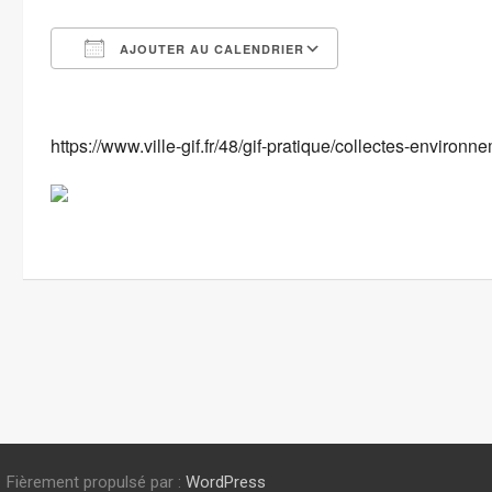
AJOUTER AU CALENDRIER
Télécharger ICS
Calendrier Goog
https://www.ville-gif.fr/48/gif-pratique/collectes-environ
Fièrement propulsé par :
WordPress