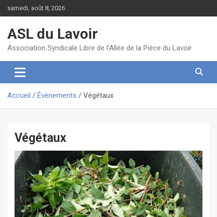
Aller
samedi, août 8, 2026
au
contenu
ASL du Lavoir
Association Syndicale Libre de l'Allée de la Pièce du Lavoir
Accueil
Évènements
Végétaux
Végétaux