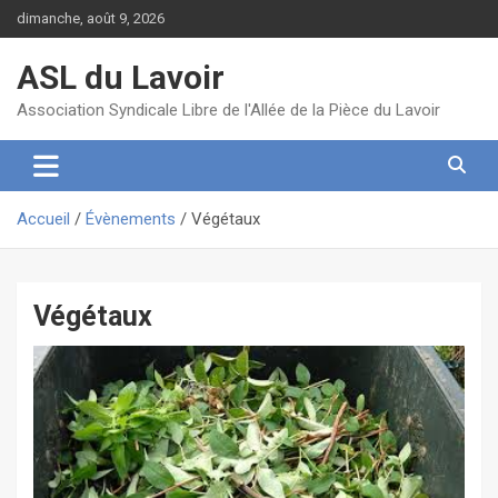
Aller
dimanche, août 9, 2026
au
contenu
ASL du Lavoir
Association Syndicale Libre de l'Allée de la Pièce du Lavoir
Accueil
Évènements
Végétaux
Végétaux