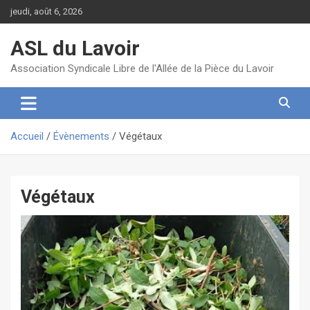
Aller
jeudi, août 6, 2026
au
contenu
ASL du Lavoir
Association Syndicale Libre de l'Allée de la Pièce du Lavoir
Accueil
Évènements
Végétaux
Végétaux