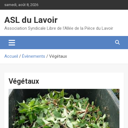
Aller
samedi, août 8, 2026
au
contenu
ASL du Lavoir
Association Syndicale Libre de l'Allée de la Pièce du Lavoir
Accueil
Évènements
Végétaux
Végétaux