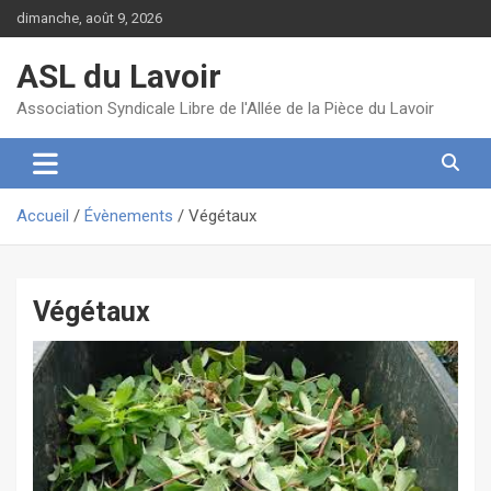
Aller
dimanche, août 9, 2026
au
contenu
ASL du Lavoir
Association Syndicale Libre de l'Allée de la Pièce du Lavoir
Accueil
Évènements
Végétaux
Végétaux