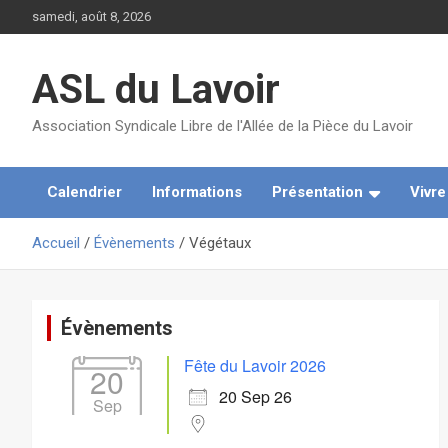
Aller
samedi, août 8, 2026
au
contenu
ASL du Lavoir
Association Syndicale Libre de l'Allée de la Pièce du Lavoir
Calendrier
Informations
Présentation
Vivr
Accueil
Évènements
Végétaux
Évènements
Fête du Lavoir 2026
20
20 Sep 26
Sep