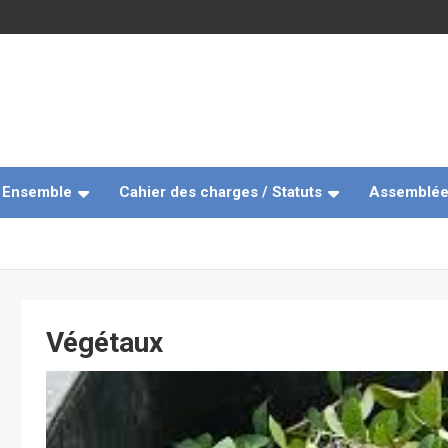
e Ensemble
Cahier des charges / Statuts
Assemblée
Végétaux