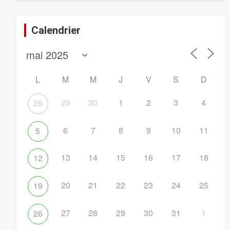
Calendrier
L
M
M
J
V
S
D
29
30
1
2
3
4
28
6
7
8
9
10
11
5
13
14
15
16
17
18
12
20
21
22
23
24
25
19
27
28
29
30
31
1
26